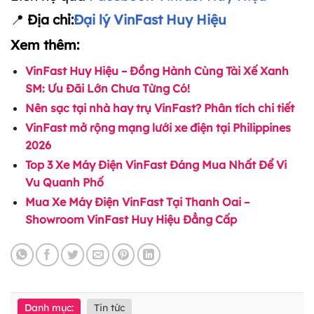
📍
Địa chỉ:
Đại lý VinFast Huy Hiệu
Xem thêm:
VinFast Huy Hiệu – Đồng Hành Cùng Tài Xế Xanh
SM: Ưu Đãi Lớn Chưa Từng Có!
Nên sạc tại nhà hay trụ VinFast? Phân tích chi tiết
VinFast mở rộng mạng lưới xe điện tại Philippines
2026
Top 3 Xe Máy Điện VinFast Đáng Mua Nhất Để Vi
Vu Quanh Phố
Mua Xe Máy Điện VinFast Tại Thanh Oai –
Showroom VinFast Huy Hiệu Đẳng Cấp
Danh mục:
Tin tức