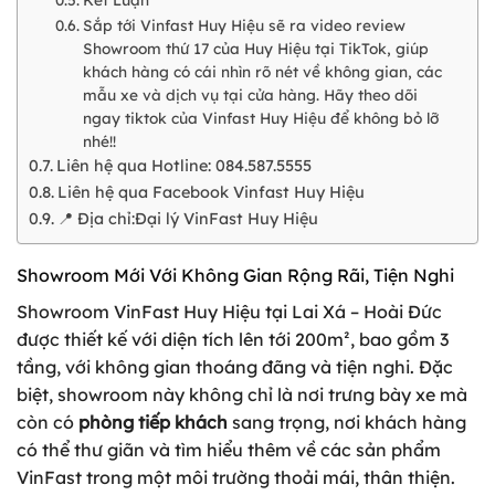
Sắp tới Vinfast Huy Hiệu sẽ ra video review
Showroom thứ 17 của Huy Hiệu tại TikTok, giúp
khách hàng có cái nhìn rõ nét về không gian, các
mẫu xe và dịch vụ tại cửa hàng. Hãy theo dõi
ngay tiktok của Vinfast Huy Hiệu để không bỏ lỡ
nhé!!
Liên hệ qua Hotline: 084.587.5555
Liên hệ qua Facebook Vinfast Huy Hiệu
📍 Địa chỉ:Đại lý VinFast Huy Hiệu
Showroom Mới Với Không Gian Rộng Rãi, Tiện Nghi
Showroom VinFast Huy Hiệu tại Lai Xá – Hoài Đức
được thiết kế với diện tích lên tới 200m², bao gồm 3
tầng, với không gian thoáng đãng và tiện nghi. Đặc
biệt, showroom này không chỉ là nơi trưng bày xe mà
còn có
phòng tiếp khách
sang trọng, nơi khách hàng
có thể thư giãn và tìm hiểu thêm về các sản phẩm
VinFast trong một môi trường thoải mái, thân thiện.