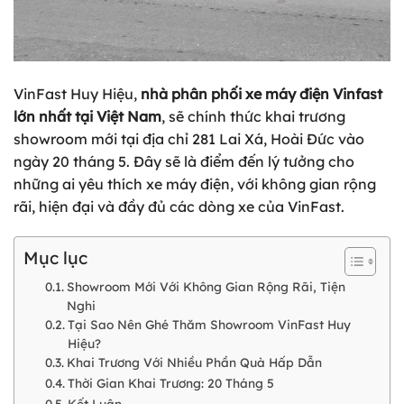
VinFast Huy Hiệu,
nhà phân phối xe máy điện Vinfast
lớn nhất tại Việt Nam
, sẽ chính thức khai trương
showroom mới tại địa chỉ 281 Lai Xá, Hoài Đức vào
ngày 20 tháng 5. Đây sẽ là điểm đến lý tưởng cho
những ai yêu thích xe máy điện, với không gian rộng
rãi, hiện đại và đầy đủ các dòng xe của VinFast.
Mục lục
Showroom Mới Với Không Gian Rộng Rãi, Tiện
Nghi
Tại Sao Nên Ghé Thăm Showroom VinFast Huy
Hiệu?
Khai Trương Với Nhiều Phần Quà Hấp Dẫn
Thời Gian Khai Trương: 20 Tháng 5
Kết Luận