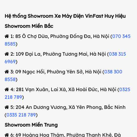
Hệ thống Showroom Xe Máy Điện VinFast Huy Hiệu
Showroom Miền Bắc
1: 85 Ô Chợ Dừa, Phường Đống Đa, Hà Nội (
070 345
8585
)
2: 109 Đại La, Phường Tương Mai, Hà Nội (
038 315
6969
)
3: 09 Ngọc Hồi, Phường Yên Sở, Hà Nội (
038 300
8558
)
4: 281 Vạn Xuân, Lai Xá, Xã Hoài Đức, Hà Nội (
0325
218 789
)
5: 204 An Dương Vương, Xã Yên Phong, Bắc Ninh
(
0335 218 789
)
Showroom Miền Trung
6: 69 Hoàng Hoa Thám, Phường Thanh Khê, Đà