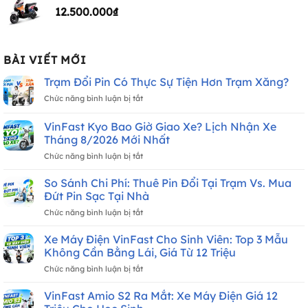
12.500.000
₫
BÀI VIẾT MỚI
Trạm Đổi Pin Có Thực Sự Tiện Hơn Trạm Xăng?
ở
Chức năng bình luận bị tắt
Trạm
Đổi
VinFast Kyo Bao Giờ Giao Xe? Lịch Nhận Xe
Pin
Tháng 8/2026 Mới Nhất
Có
ở
Chức năng bình luận bị tắt
Thực
VinFast
Sự
Kyo
Tiện
So Sánh Chi Phí: Thuê Pin Đổi Tại Trạm Vs. Mua
Bao
Hơn
Đứt Pin Sạc Tại Nhà
Giờ
Trạm
ở
Chức năng bình luận bị tắt
Giao
Xăng?
So
Xe?
Sánh
Xe Máy Điện VinFast Cho Sinh Viên: Top 3 Mẫu
Lịch
Chi
Nhận
Không Cần Bằng Lái, Giá Từ 12 Triệu
Phí:
Xe
ở
Chức năng bình luận bị tắt
Thuê
Tháng
Xe
Pin
8/2026
Máy
VinFast Amio S2 Ra Mắt: Xe Máy Điện Giá 12
Đổi
Mới
Điện
Tại
Nhất