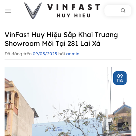
Chuyển
đến
nội
dung
VinFast Huy Hiệu Sắp Khai Trương
Showroom Mới Tại 281 Lai Xá
Đã đăng trên
09/05/2025
bởi
admin
09
Th5