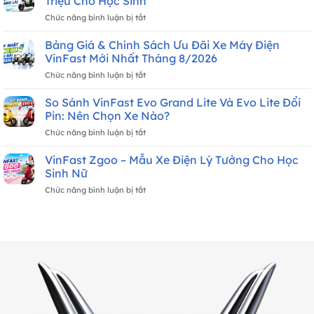
Triệu Cho Học Sinh
VinFast
Trạm
ở
Chức năng bình luận bị tắt
Cho
Vs.
VinFast
Sinh
Mua
Amio
Bảng Giá & Chính Sách Ưu Đãi Xe Máy Điện
Viên:
Đứt
S2
Top
VinFast Mới Nhất Tháng 8/2026
Pin
Ra
3
Sạc
ở
Chức năng bình luận bị tắt
Mắt:
Mẫu
Tại
Bảng
Xe
Không
Nhà
Giá
So Sánh VinFast Evo Grand Lite Và Evo Lite Đổi
Máy
Cần
&
Điện
Pin: Nên Chọn Xe Nào?
Bằng
Chính
Giá
Lái,
ở
Chức năng bình luận bị tắt
Sách
12
Giá
So
Ưu
Triệu
Từ
Sánh
VinFast Zgoo – Mẫu Xe Điện Lý Tưởng Cho Học
Đãi
Cho
12
VinFast
Xe
Sinh Nữ
Học
Triệu
Evo
Máy
Sinh
ở
Chức năng bình luận bị tắt
Grand
Điện
VinFast
Lite
VinFast
Zgoo
Và
Mới
–
Evo
Nhất
Mẫu
Lite
Tháng
Xe
Đổi
8/2026
Điện
Pin:
Lý
Nên
Tưởng
Chọn
Cho
Xe
Học
Nào?