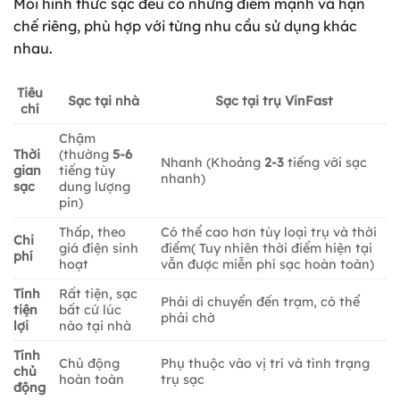
Mỗi hình thức sạc đều có những điểm mạnh và hạn
chế riêng, phù hợp với từng nhu cầu sử dụng khác
nhau.
Tiêu
Sạc tại nhà
Sạc tại trụ VinFast
chí
Chậm
Thời
(thường
5-6
Nhanh (Khoảng
2-3
tiếng với sạc
gian
tiếng tùy
nhanh)
sạc
dung lượng
pin)
Thấp, theo
Có thể cao hơn tùy loại trụ và thời
Chi
giá điện sinh
điểm( Tuy nhiên thời điểm hiện tại
phí
hoạt
vẫn được miễn phí sạc hoàn toàn)
Tính
Rất tiện, sạc
Phải di chuyển đến trạm, có thể
tiện
bất cứ lúc
phải chờ
lợi
nào tại nhà
Tính
Chủ động
Phụ thuộc vào vị trí và tình trạng
chủ
hoàn toàn
trụ sạc
động