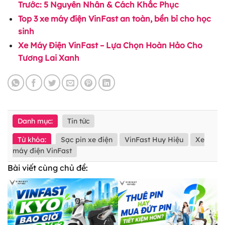
Trước: 5 Nguyên Nhân & Cách Khắc Phục
Top 3 xe máy điện VinFast an toàn, bền bỉ cho học
sinh
Xe Máy Điện VinFast – Lựa Chọn Hoàn Hảo Cho
Tương Lai Xanh
Danh mục:
Tin tức
Từ khóa:
Sạc pin xe điện
VinFast Huy Hiệu
Xe
máy điện VinFast
Bài viết cùng chủ đề: