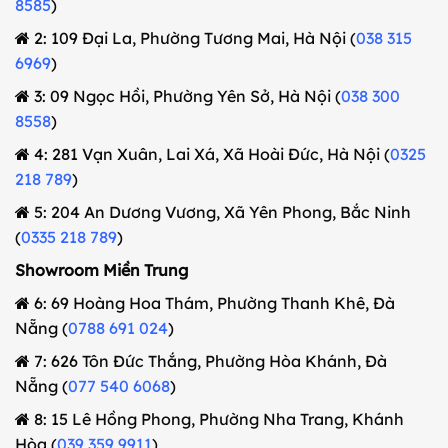
8585
)
2: 109 Đại La, Phường Tương Mai, Hà Nội (
038 315
6969
)
3: 09 Ngọc Hồi, Phường Yên Sở, Hà Nội (
038 300
8558
)
4: 281 Vạn Xuân, Lai Xá, Xã Hoài Đức, Hà Nội (
0325
218 789
)
5: 204 An Dương Vương, Xã Yên Phong, Bắc Ninh
(
0335 218 789
)
Showroom Miền Trung
6: 69 Hoàng Hoa Thám, Phường Thanh Khê, Đà
Nẵng (
0788 691 024
)
7: 626 Tôn Đức Thắng, Phường Hòa Khánh, Đà
Nẵng (
077 540 6068
)
8: 15 Lê Hồng Phong, Phường Nha Trang, Khánh
Hòa (
039 359 9911
)