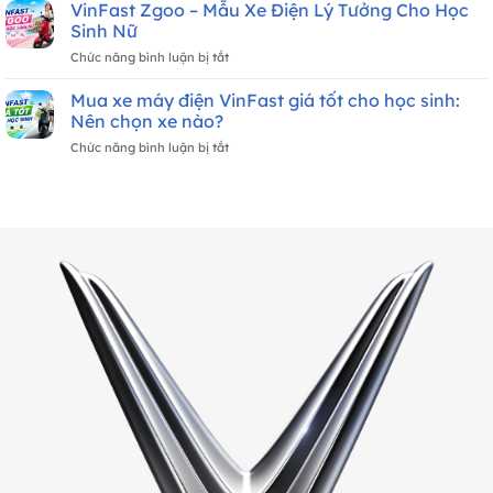
Sánh
VinFast Zgoo – Mẫu Xe Điện Lý Tưởng Cho Học
Đãi
Cho
12
VinFast
Xe
Sinh Nữ
Học
Triệu
Evo
Máy
Sinh
ở
Chức năng bình luận bị tắt
Grand
Điện
VinFast
Lite
VinFast
Zgoo
Mua xe máy điện VinFast giá tốt cho học sinh:
Và
Mới
–
Evo
Nên chọn xe nào?
Nhất
Mẫu
Lite
Tháng
ở
Chức năng bình luận bị tắt
Xe
Đổi
8/2026
Mua
Điện
Pin:
xe
Lý
Nên
máy
Tưởng
Chọn
điện
Cho
Xe
VinFast
Học
Nào?
giá
Sinh
tốt
Nữ
cho
học
sinh:
Nên
chọn
xe
nào?