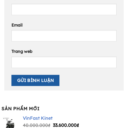
Email
Trang web
SẢN PHẨM MỚI
VinFast Kinet
Giá
Giá
40.000.000
₫
33.600.000
₫