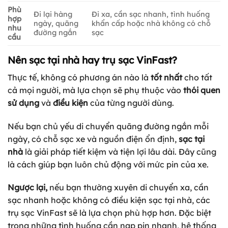
Phù
Đi lại hàng
Đi xa, cần sạc nhanh, tình huống
hợp
ngày, quãng
khẩn cấp hoặc nhà không có chỗ
nhu
đường ngắn
sạc
cầu
Nên sạc tại nhà hay trụ sạc VinFast?
Thực tế, không có phương án nào là
tốt nhất
cho tất
cả mọi người, mà lựa chọn sẽ phụ thuộc vào
thói quen
sử dụng
và
điều kiện
của từng người dùng.
Nếu bạn chủ yếu di chuyển quãng đường ngắn mỗi
ngày, có chỗ sạc xe và nguồn điện ổn định,
sạc tại
nhà
là giải pháp tiết kiệm và tiện lợi lâu dài. Đây cũng
là cách giúp bạn luôn chủ động với mức pin của xe.
Ngược lại,
nếu bạn thường xuyên di chuyển xa, cần
sạc nhanh hoặc không có điều kiện sạc tại nhà, các
trụ sạc VinFast sẽ là lựa chọn phù hợp hơn. Đặc biệt
trong những tình huống cần nạp pin nhanh, hệ thống