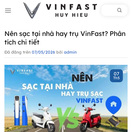
Chuyển
đến
nội
dung
Nên sạc tại nhà hay trụ VinFast? Phân
tích chi tiết
Đã đăng trên
07/05/2026
bởi
admin
07
Th5