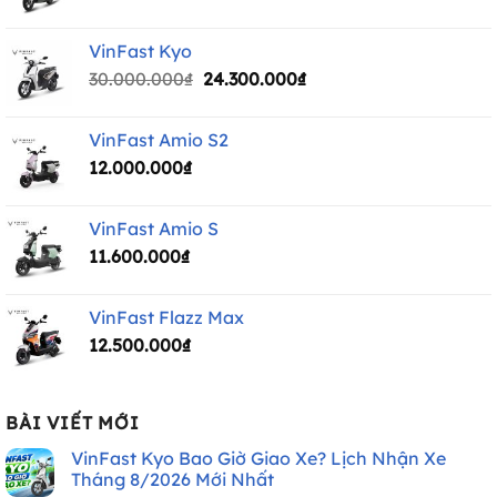
gốc
hiện
là:
tại
VinFast Kyo
40.000.000₫.
là:
Giá
Giá
30.000.000
₫
24.300.000
₫
33.600.000₫.
gốc
hiện
là:
tại
VinFast Amio S2
30.000.000₫.
là:
12.000.000
₫
24.300.000₫.
VinFast Amio S
11.600.000
₫
VinFast Flazz Max
12.500.000
₫
BÀI VIẾT MỚI
VinFast Kyo Bao Giờ Giao Xe? Lịch Nhận Xe
Tháng 8/2026 Mới Nhất