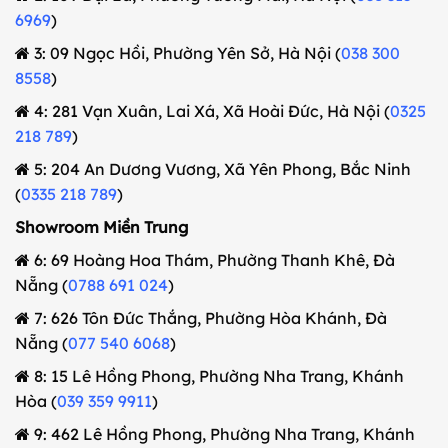
6969
)
3: 09 Ngọc Hồi, Phường Yên Sở, Hà Nội (
038 300
8558
)
4: 281 Vạn Xuân, Lai Xá, Xã Hoài Đức, Hà Nội (
0325
218 789
)
5: 204 An Dương Vương, Xã Yên Phong, Bắc Ninh
(
0335 218 789
)
Showroom Miền Trung
6: 69 Hoàng Hoa Thám, Phường Thanh Khê, Đà
Nẵng (
0788 691 024
)
7: 626 Tôn Đức Thắng, Phường Hòa Khánh, Đà
Nẵng (
077 540 6068
)
8: 15 Lê Hồng Phong, Phường Nha Trang, Khánh
Hòa (
039 359 9911
)
9: 462 Lê Hồng Phong, Phường Nha Trang, Khánh