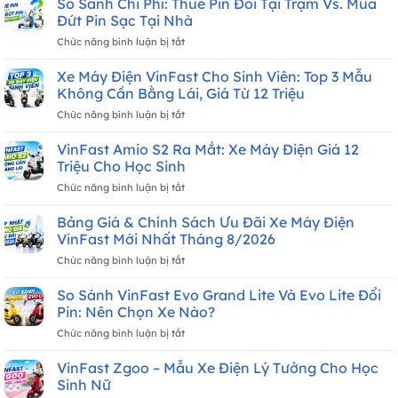
So Sánh Chi Phí: Thuê Pin Đổi Tại Trạm Vs. Mua
Bao
Đứt Pin Sạc Tại Nhà
Giờ
ở
Chức năng bình luận bị tắt
Giao
So
Xe?
Sánh
Xe Máy Điện VinFast Cho Sinh Viên: Top 3 Mẫu
Lịch
Chi
Nhận
Không Cần Bằng Lái, Giá Từ 12 Triệu
Phí:
Xe
ở
Chức năng bình luận bị tắt
Thuê
Tháng
Xe
Pin
8/2026
Máy
VinFast Amio S2 Ra Mắt: Xe Máy Điện Giá 12
Đổi
Mới
Điện
Tại
Triệu Cho Học Sinh
Nhất
VinFast
Trạm
ở
Chức năng bình luận bị tắt
Cho
Vs.
VinFast
Sinh
Mua
Amio
Bảng Giá & Chính Sách Ưu Đãi Xe Máy Điện
Viên:
Đứt
S2
Top
VinFast Mới Nhất Tháng 8/2026
Pin
Ra
3
Sạc
ở
Chức năng bình luận bị tắt
Mắt:
Mẫu
Tại
Bảng
Xe
Không
Nhà
Giá
So Sánh VinFast Evo Grand Lite Và Evo Lite Đổi
Máy
Cần
&
Điện
Pin: Nên Chọn Xe Nào?
Bằng
Chính
Giá
Lái,
ở
Chức năng bình luận bị tắt
Sách
12
Giá
So
Ưu
Triệu
Từ
Sánh
VinFast Zgoo – Mẫu Xe Điện Lý Tưởng Cho Học
Đãi
Cho
12
VinFast
Xe
Sinh Nữ
Học
Triệu
Evo
Máy
Sinh