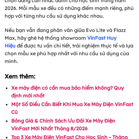
chọn đáng cân nhắc dành cho học sinh trong năm
2026. Mỗi mẫu xe đều có những điểm mạnh riêng, phù
hợp với từng nhu cầu sử dụng khác nhau.
Nếu bạn vẫn đang phân vân giữa Evo Lite và Flazz
Max, hãy ghé hệ thống showroom
VinFast Huy
Hiệu
để được tư vấn chi tiết, trải nghiệm thực tế và lựa
chọn mẫu xe phù hợp nhất với nhu cầu sử dụng của
mình.
Xem thêm:
Xe máy điện có cần mua bảo hiểm không? Quy
định mới nhất
Một Số Điều Cần Biết Khi Mua Xe Máy Điện VinFast
Cũ
Bảng Giá & Chính Sách Ưu Đãi Xe Máy Điện
VinFast Mới Nhất Tháng 8/2026
Top 3 Xe Máy Điện VinFast Cho Học Sinh – Tháng