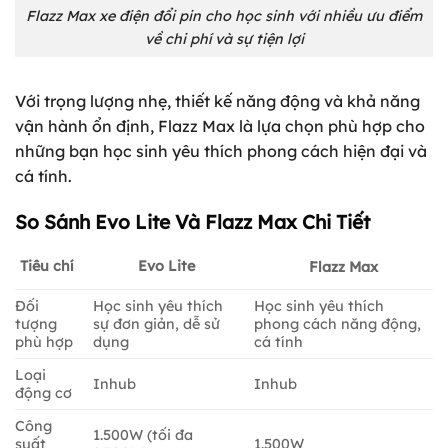
Flazz Max xe điện đổi pin cho học sinh với nhiều ưu điểm
về chi phí và sự tiện lợi
Với trọng lượng nhẹ, thiết kế năng động và khả năng
vận hành ổn định, Flazz Max là lựa chọn phù hợp cho
những bạn học sinh yêu thích phong cách hiện đại và
cá tính.
So Sánh Evo Lite Và Flazz Max Chi Tiết
Tiêu chí
Evo Lite
Flazz Max
Đối
Học sinh yêu thích
Học sinh yêu thích
tượng
sự đơn giản, dễ sử
phong cách năng động,
phù hợp
dụng
cá tính
Loại
Inhub
Inhub
động cơ
Công
1.500W (tối đa
suất
1.500W