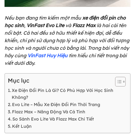
Nếu bạn đang tìm kiếm một mẫu
xe điện đổi pin cho
học sinh
,
VinFast
Evo Lite
và
Flazz Max
là hai cái tên
nổi bật. Cả hai đều sở hữu thiết kế hiện đại, dễ điều
khiển, chi phí sử dụng hợp lý và phù hợp với đối tượng
học sinh và người chưa có bằng lái. Trong bài viết này
hãy cùng
VinFast Huy Hiệu
tìm hiểu chi tiết trong bài
viết dưới đây.
Mục lục
Xe Điện Đổi Pin Là Gì? Có Phù Hợp Với Học Sinh
Không?
Evo Lite – Mẫu Xe Điện Đổi Pin Thời Trang
Flazz Max – Năng Động Và Cá Tính
So Sánh Evo Lite Và Flazz Max Chi Tiết
Kết Luận