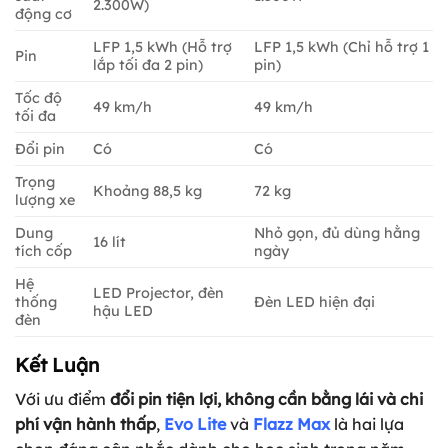
2.300W)
động cơ
LFP 1,5 kWh (Hỗ trợ
LFP 1,5 kWh (Chỉ hỗ trợ 1
Pin
lắp tối đa 2 pin)
pin)
Tốc độ
49 km/h
49 km/h
tối đa
Đổi pin
Có
Có
Trọng
Khoảng 88,5 kg
72 kg
lượng xe
Dung
Nhỏ gọn, đủ dùng hằng
16 lít
tích cốp
ngày
Hệ
LED Projector, đèn
thống
Đèn LED hiện đại
hậu LED
đèn
Kết Luận
Với ưu điểm
đổi pin tiện lợi, không cần bằng lái và chi
phí vận hành thấp
,
Evo Lite
và
Flazz Max
là hai lựa