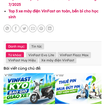
7/2025
Top 3 xe máy điện VinFast an toàn, bền bỉ cho học
sinh
Danh mục:
Tin tức
Từ khóa:
VinFast Evo Lite
VinFast Flazz Max
VinFast Huy Hiệu
Xe máy điện VinFast
Bài viết cùng chủ đề: