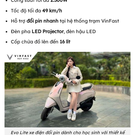
Công suất tối đa
2.300W
Tốc độ tối đa
49 km/h
Hỗ trợ
đổi pin nhanh
tại hệ thống trạm VinFast
Đèn pha
LED Projector
, đèn hậu LED
Cốp chứa đồ lên đến
16 lít
Evo Lite xe điện đổi pin dành cho học sinh với thiết kế