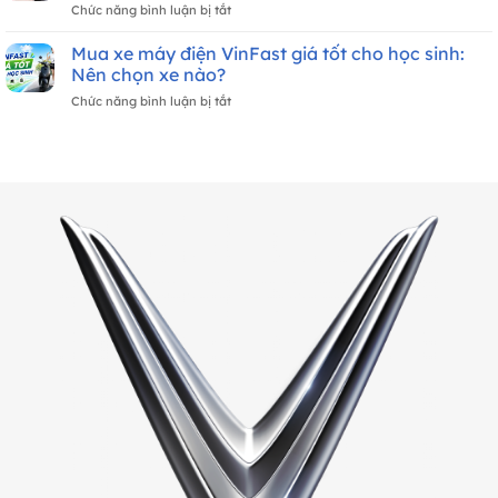
ở
Chức năng bình luận bị tắt
Grand
Điện
VinFast
Lite
VinFast
Zgoo
Mua xe máy điện VinFast giá tốt cho học sinh:
Và
Mới
–
Evo
Nên chọn xe nào?
Nhất
Mẫu
Lite
Tháng
ở
Chức năng bình luận bị tắt
Xe
Đổi
8/2026
Mua
Điện
Pin:
xe
Lý
Nên
máy
Tưởng
Chọn
điện
Cho
Xe
VinFast
Học
Nào?
giá
Sinh
tốt
Nữ
cho
học
sinh:
Nên
chọn
xe
nào?