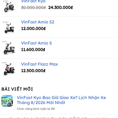
VinFast Kyo
40.000.000₫.
là:
Giá
Giá
30.000.000
₫
24.300.000
₫
33.600.000₫.
gốc
hiện
là:
tại
VinFast Amio S2
30.000.000₫.
là:
12.000.000
₫
24.300.000₫.
VinFast Amio S
11.600.000
₫
VinFast Flazz Max
12.500.000
₫
BÀI VIẾT MỚI
VinFast Kyo Bao Giờ Giao Xe? Lịch Nhận Xe
Tháng 8/2026 Mới Nhất
ở
Chức năng bình luận bị tắt
VinFast
Kyo