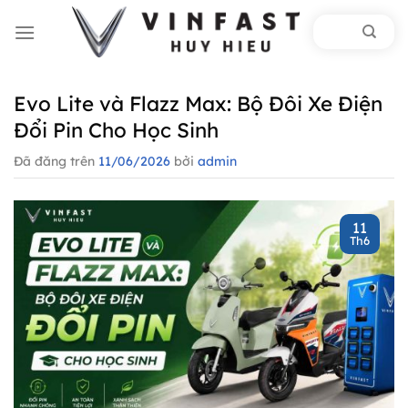
Chuyển
đến
nội
dung
Evo Lite và Flazz Max: Bộ Đôi Xe Điện
Đổi Pin Cho Học Sinh
Đã đăng trên
11/06/2026
bởi
admin
11
Th6