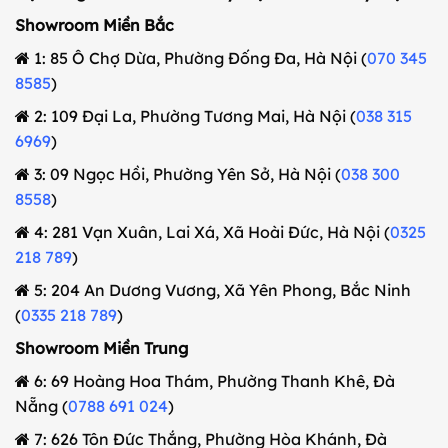
Showroom Miền Bắc
1: 85 Ô Chợ Dừa, Phường Đống Đa, Hà Nội (
070 345
8585
)
2: 109 Đại La, Phường Tương Mai, Hà Nội (
038 315
6969
)
3: 09 Ngọc Hồi, Phường Yên Sở, Hà Nội (
038 300
8558
)
4: 281 Vạn Xuân, Lai Xá, Xã Hoài Đức, Hà Nội (
0325
218 789
)
5: 204 An Dương Vương, Xã Yên Phong, Bắc Ninh
(
0335 218 789
)
Showroom Miền Trung
6: 69 Hoàng Hoa Thám, Phường Thanh Khê, Đà
Nẵng (
0788 691 024
)
7: 626 Tôn Đức Thắng, Phường Hòa Khánh, Đà