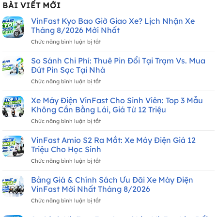
BÀI VIẾT MỚI
VinFast Kyo Bao Giờ Giao Xe? Lịch Nhận Xe
Tháng 8/2026 Mới Nhất
ở
Chức năng bình luận bị tắt
VinFast
Kyo
So Sánh Chi Phí: Thuê Pin Đổi Tại Trạm Vs. Mua
Bao
Đứt Pin Sạc Tại Nhà
Giờ
ở
Chức năng bình luận bị tắt
Giao
So
Xe?
Sánh
Xe Máy Điện VinFast Cho Sinh Viên: Top 3 Mẫu
Lịch
Chi
Nhận
Không Cần Bằng Lái, Giá Từ 12 Triệu
Phí:
Xe
ở
Chức năng bình luận bị tắt
Thuê
Tháng
Xe
Pin
8/2026
Máy
VinFast Amio S2 Ra Mắt: Xe Máy Điện Giá 12
Đổi
Mới
Điện
Tại
Triệu Cho Học Sinh
Nhất
VinFast
Trạm
ở
Chức năng bình luận bị tắt
Cho
Vs.
VinFast
Sinh
Mua
Amio
Bảng Giá & Chính Sách Ưu Đãi Xe Máy Điện
Viên:
Đứt
S2
Top
VinFast Mới Nhất Tháng 8/2026
Pin
Ra
3
Sạc
ở
Chức năng bình luận bị tắt
Mắt:
Mẫu
Tại
Bảng
Xe
Không
Nhà
Giá