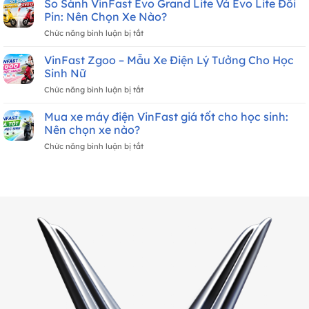
So Sánh VinFast Evo Grand Lite Và Evo Lite Đổi
Máy
Cần
&
Điện
Pin: Nên Chọn Xe Nào?
Bằng
Chính
Giá
Lái,
ở
Chức năng bình luận bị tắt
Sách
12
Giá
So
Ưu
Triệu
Từ
Sánh
VinFast Zgoo – Mẫu Xe Điện Lý Tưởng Cho Học
Đãi
Cho
12
VinFast
Xe
Sinh Nữ
Học
Triệu
Evo
Máy
Sinh
ở
Chức năng bình luận bị tắt
Grand
Điện
VinFast
Lite
VinFast
Zgoo
Mua xe máy điện VinFast giá tốt cho học sinh:
Và
Mới
–
Evo
Nên chọn xe nào?
Nhất
Mẫu
Lite
Tháng
ở
Chức năng bình luận bị tắt
Xe
Đổi
8/2026
Mua
Điện
Pin:
xe
Lý
Nên
máy
Tưởng
Chọn
điện
Cho
Xe
VinFast
Học
Nào?
giá
Sinh
tốt
Nữ
cho
học
sinh:
Nên
chọn
xe