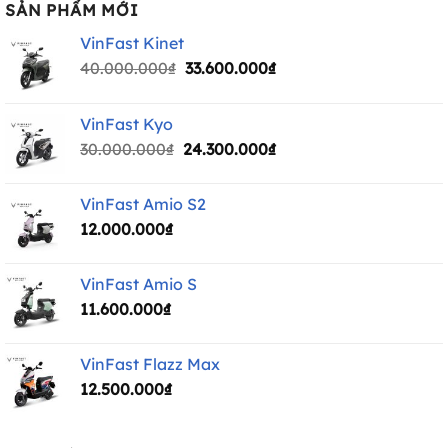
SẢN PHẨM MỚI
VinFast Kinet
Giá
Giá
40.000.000
₫
33.600.000
₫
gốc
hiện
là:
tại
VinFast Kyo
40.000.000₫.
là:
Giá
Giá
30.000.000
₫
24.300.000
₫
33.600.000₫.
gốc
hiện
là:
tại
VinFast Amio S2
30.000.000₫.
là:
12.000.000
₫
24.300.000₫.
VinFast Amio S
11.600.000
₫
VinFast Flazz Max
12.500.000
₫