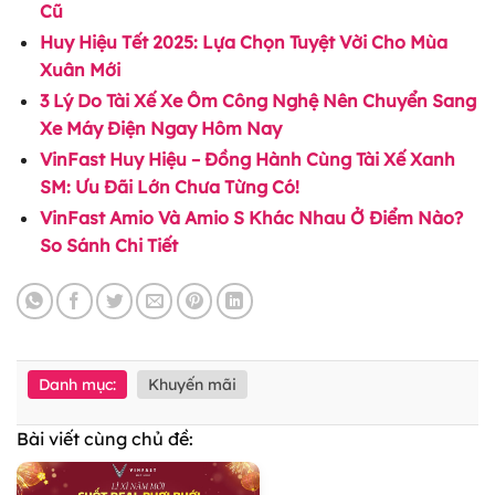
Cũ
Huy Hiệu Tết 2025: Lựa Chọn Tuyệt Vời Cho Mùa
Xuân Mới
3 Lý Do Tài Xế Xe Ôm Công Nghệ Nên Chuyển Sang
Xe Máy Điện Ngay Hôm Nay
VinFast Huy Hiệu – Đồng Hành Cùng Tài Xế Xanh
SM: Ưu Đãi Lớn Chưa Từng Có!
VinFast Amio Và Amio S Khác Nhau Ở Điểm Nào?
So Sánh Chi Tiết
Danh mục:
Khuyến mãi
Bài viết cùng chủ đề: