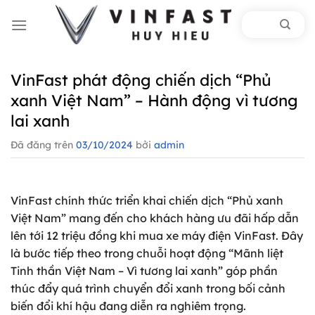
Chuyển
đến
nội
dung
VinFast phát động chiến dịch “Phủ
xanh Việt Nam” – Hành động vì tương
lai xanh
Đã đăng trên
03/10/2024
bởi
admin
VinFast chính thức triển khai chiến dịch “Phủ xanh
Việt Nam” mang đến cho khách hàng ưu đãi hấp dẫn
lên tới 12 triệu đồng khi mua xe máy điện VinFast. Đây
là bước tiếp theo trong chuỗi hoạt động “Mãnh liệt
Tinh thần Việt Nam – Vì tương lai xanh” góp phần
thúc đẩy quá trình chuyển đổi xanh trong bối cảnh
biến đổi khí hậu đang diễn ra nghiêm trọng.