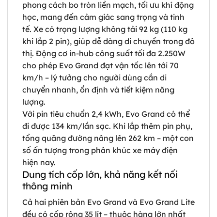
phong cách bo tròn liền mạch, tối ưu khí động
học, mang đến cảm giác sang trọng và tinh
tế. Xe có trọng lượng không tải 92 kg (110 kg
khi lắp 2 pin), giúp dễ dàng di chuyển trong đô
thị. Động cơ in-hub công suất tối đa 2.250W
cho phép Evo Grand đạt vận tốc lên tới 70
km/h – lý tưởng cho người dùng cần di
chuyển nhanh, ổn định và tiết kiệm năng
lượng.
Với pin tiêu chuẩn 2,4 kWh, Evo Grand có thể
đi được 134 km/lần sạc. Khi lắp thêm pin phụ,
tổng quãng đường nâng lên 262 km – một con
số ấn tượng trong phân khúc xe máy điện
hiện nay.
Dung tích cốp lớn, khả năng kết nối
thông minh
Cả hai phiên bản Evo Grand và Evo Grand Lite
đều có cốp rộng 35 lít – thuộc hàng lớn nhất