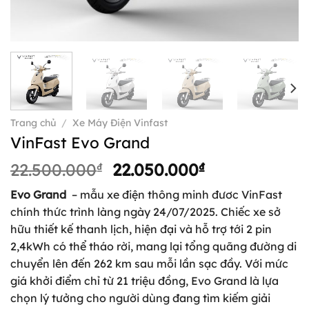
Trang chủ
/
Xe Máy Điện Vinfast
VinFast Evo Grand
Giá
Giá
22.500.000
₫
22.050.000
₫
gốc
hiện
Evo Grand
– mẫu xe điện thông minh đươc VinFast
là:
tại
chính thức trình làng ngày 24/07/2025. Chiếc xe sở
22.500.000₫.
là:
hữu thiết kế thanh lịch, hiện đại và hỗ trợ tới 2 pin
22.050.000₫.
2,4kWh có thể tháo rời, mang lại tổng quãng đường di
chuyển lên đến 262 km sau mỗi lần sạc đầy. Với mức
giá khởi điểm chỉ từ 21 triệu đồng, Evo Grand là lựa
chọn lý tưởng cho người dùng đang tìm kiếm giải