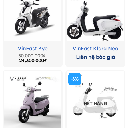
VinFast Kyo
VinFast Klara Neo
30.000.000
₫
Giá
Giá
24.300.000
₫
gốc
hiện
là:
tại
30.000.000₫.
là:
-6%
24.300.000₫.
HẾT HÀNG