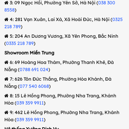
3: 09 Ngọc Hồi, Phường Yên Sở, Hà Nội (
038 300
8558
)
4: 281 Vạn Xuân, Lai Xá, Xã Hoài Đức, Hà Nội (
0325
218 789
)
5: 204 An Dương Vương, Xã Yên Phong, Bắc Ninh
(
0335 218 789
)
Showroom Miền Trung
6: 69 Hoàng Hoa Thám, Phường Thanh Khê, Đà
Nẵng (
0788 691 024
)
7: 626 Tôn Đức Thắng, Phường Hòa Khánh, Đà
Nẵng (
077 540 6068
)
8: 15 Lê Hồng Phong, Phường Nha Trang, Khánh
Hòa (
039 359 9911
)
9: 462 Lê Hồng Phong, Phường Nha Trang, Khánh
Hòa (
039 359 9911
)