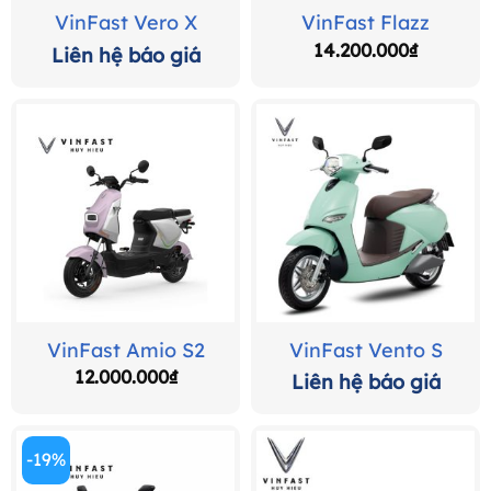
VinFast Vero X
VinFast Flazz
14.200.000
₫
VinFast Amio S2
VinFast Vento S
12.000.000
₫
-19%