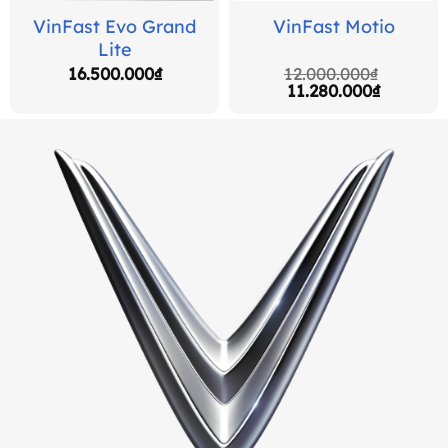
VinFast Evo Grand
VinFast Motio
Lite
16.500.000
₫
12.000.000
₫
Giá
Giá
11.280.000
₫
gốc
hiện
là:
tại
12.000.000₫.
là:
11.280.0