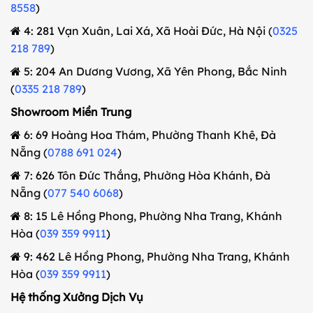
8558
)
4: 281 Vạn Xuân, Lai Xá, Xã Hoài Đức, Hà Nội (
0325
218 789
)
5: 204 An Dương Vương, Xã Yên Phong, Bắc Ninh
(
0335 218 789
)
Showroom Miền Trung
6: 69 Hoàng Hoa Thám, Phường Thanh Khê, Đà
Nẵng (
0788 691 024
)
7: 626 Tôn Đức Thắng, Phường Hòa Khánh, Đà
Nẵng (
077 540 6068
)
8: 15 Lê Hồng Phong, Phường Nha Trang, Khánh
Hòa (
039 359 9911
)
9: 462 Lê Hồng Phong, Phường Nha Trang, Khánh
Hòa (
039 359 9911
)
Hệ thống Xưởng Dịch Vụ