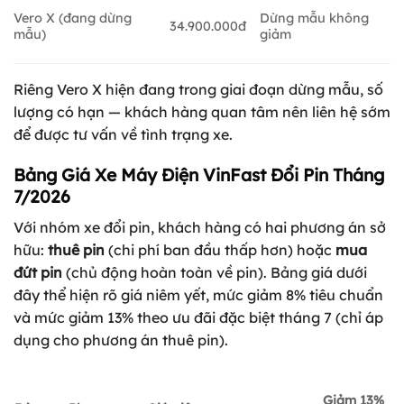
Vero X (đang dừng
Dừng mẫu không
34.900.000đ
mẫu)
giảm
Riêng Vero X hiện đang trong giai đoạn dừng mẫu, số
lượng có hạn — khách hàng quan tâm nên liên hệ sớm
để được tư vấn về tình trạng xe.
Bảng Giá Xe Máy Điện VinFast Đổi Pin Tháng
7/2026
Với nhóm xe đổi pin, khách hàng có hai phương án sở
hữu:
thuê pin
(chi phí ban đầu thấp hơn) hoặc
mua
đứt pin
(chủ động hoàn toàn về pin). Bảng giá dưới
đây thể hiện rõ giá niêm yết, mức giảm 8% tiêu chuẩn
và mức giảm 13% theo ưu đãi đặc biệt tháng 7 (chỉ áp
dụng cho phương án thuê pin).
Giảm 13%