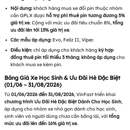
Nội dung:
khách hàng mua xe đổi pin thuộc nhóm
cần GPLX được
hỗ trợ phí thuê pin tương đương 5%
giá trị xe
. Cộng với mức ưu đãi tiêu chuẩn 8%,
tổng
ưu đãi lên tới 13% giá trị xe
.
Các mẫu áp dụng:
Evo, Feliz II, Viper.
Điều kiện:
chỉ áp dụng cho khách hàng
ký hợp
đồng thuê pin tối thiểu 3 tháng
;
không áp dụng
cho
khách mua xe kèm pin.
Bảng Giá Xe Học Sinh & Ưu Đãi Hè Đặc Biệt
(01/06 – 31/08/2026)
Từ
01/06/2026 đến 31/08/2026
, VinFast triển khai
chương trình Ưu Đãi Hè Đặc Biệt Dành Cho Học Sinh
,
áp dụng cho nhóm xe nhỏ gọn dành cho học sinh,
sinh viên và người dùng chưa cần bằng lái, với
tổng
mức ưu đãi lên đến 16% giá trị xe
.