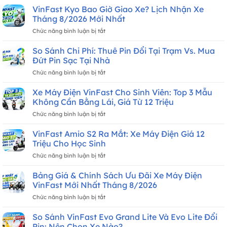
Đổi
VinFast Kyo Bao Giờ Giao Xe? Lịch Nhận Xe
Đúng
Pin
Cách:
Tháng 8/2026 Mới Nhất
Có
7
ở
Chức năng bình luận bị tắt
Thực
Nguyên
VinFast
Sự
Tắc
Kyo
Tiện
So Sánh Chi Phí: Thuê Pin Đổi Tại Trạm Vs. Mua
Giúp
Bao
Hơn
Đứt Pin Sạc Tại Nhà
Pin
Giờ
Trạm
LFP
ở
Chức năng bình luận bị tắt
Giao
Xăng?
Bền
So
Xe?
8–
Sánh
Xe Máy Điện VinFast Cho Sinh Viên: Top 3 Mẫu
Lịch
10
Chi
Nhận
Không Cần Bằng Lái, Giá Từ 12 Triệu
Năm
Phí:
Xe
ở
Chức năng bình luận bị tắt
Thuê
Tháng
Xe
Pin
8/2026
Máy
VinFast Amio S2 Ra Mắt: Xe Máy Điện Giá 12
Đổi
Mới
Điện
Tại
Triệu Cho Học Sinh
Nhất
VinFast
Trạm
ở
Chức năng bình luận bị tắt
Cho
Vs.
VinFast
Sinh
Mua
Amio
Bảng Giá & Chính Sách Ưu Đãi Xe Máy Điện
Viên:
Đứt
S2
Top
VinFast Mới Nhất Tháng 8/2026
Pin
Ra
3
Sạc
ở
Chức năng bình luận bị tắt
Mắt:
Mẫu
Tại
Bảng
Xe
Không
Nhà
Giá
So Sánh VinFast Evo Grand Lite Và Evo Lite Đổi
Máy
Cần
&
Điện
Pin: Nên Chọn Xe Nào?
Bằng