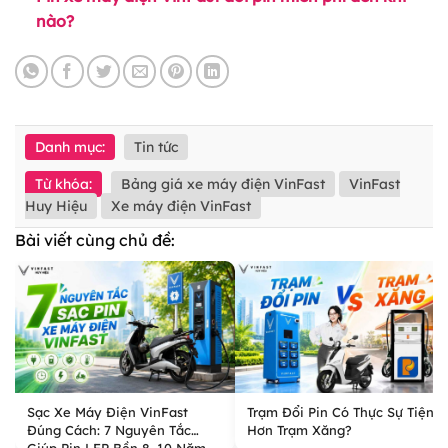
nào?
Danh mục:
Tin tức
Từ khóa:
Bảng giá xe máy điện VinFast
VinFast
Huy Hiệu
Xe máy điện VinFast
Bài viết cùng chủ đề:
Sạc Xe Máy Điện VinFast
Trạm Đổi Pin Có Thực Sự Tiện
Đúng Cách: 7 Nguyên Tắc
Hơn Trạm Xăng?