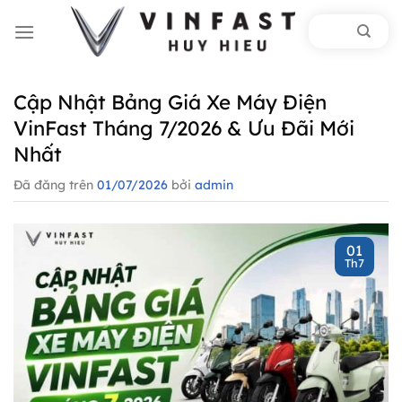
Chuyển
đến
nội
dung
Cập Nhật Bảng Giá Xe Máy Điện
VinFast Tháng 7/2026 & Ưu Đãi Mới
Nhất
Đã đăng trên
01/07/2026
bởi
admin
01
Th7