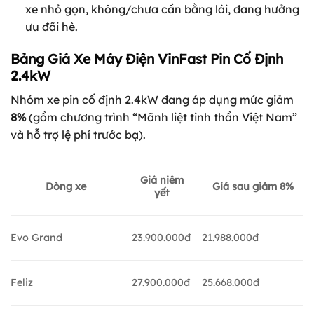
xe nhỏ gọn, không/chưa cần bằng lái, đang hưởng
ưu đãi hè.
Bảng Giá Xe Máy Điện VinFast Pin Cố Định
2.4kW
Nhóm xe pin cố định 2.4kW đang áp dụng mức giảm
8%
(gồm chương trình “Mãnh liệt tinh thần Việt Nam”
và hỗ trợ lệ phí trước bạ).
Giá niêm
Dòng xe
Giá sau giảm 8%
yết
Evo Grand
23.900.000đ
21.988.000đ
Feliz
27.900.000đ
25.668.000đ