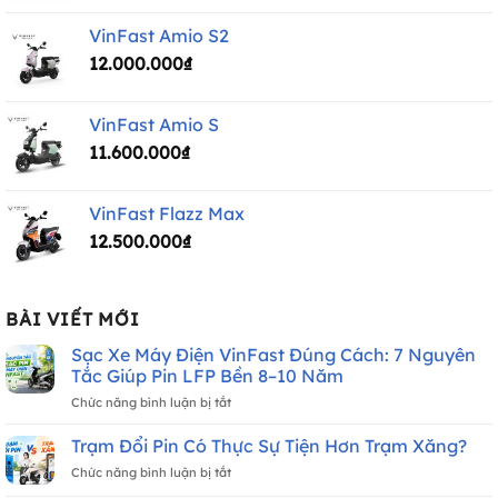
là:
tại
VinFast Amio S2
30.000.000₫.
là:
12.000.000
₫
24.300.000₫.
VinFast Amio S
11.600.000
₫
VinFast Flazz Max
12.500.000
₫
BÀI VIẾT MỚI
Sạc Xe Máy Điện VinFast Đúng Cách: 7 Nguyên
Tắc Giúp Pin LFP Bền 8–10 Năm
ở
Chức năng bình luận bị tắt
Sạc
Xe
Trạm Đổi Pin Có Thực Sự Tiện Hơn Trạm Xăng?
Máy
ở
Chức năng bình luận bị tắt
Điện
Trạm
VinFast