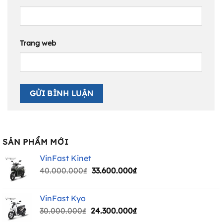
Trang web
SẢN PHẨM MỚI
VinFast Kinet
Giá
Giá
40.000.000
₫
33.600.000
₫
gốc
hiện
là:
tại
VinFast Kyo
40.000.000₫.
là:
Giá
Giá
30.000.000
₫
24.300.000
₫
33.600.000₫.
gốc
hiện