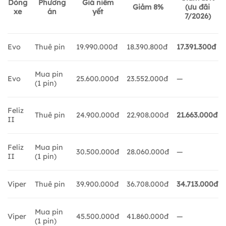
Dòng
Phương
Giá niêm
Giảm 8%
(ưu đãi
xe
án
yết
7/2026)
Evo
Thuê pin
19.990.000đ
18.390.800đ
17.391.300đ
Mua pin
Evo
25.600.000đ
23.552.000đ
—
(1 pin)
Feliz
Thuê pin
24.900.000đ
22.908.000đ
21.663.000đ
II
Feliz
Mua pin
30.500.000đ
28.060.000đ
—
II
(1 pin)
Viper
Thuê pin
39.900.000đ
36.708.000đ
34.713.000đ
Mua pin
Viper
45.500.000đ
41.860.000đ
—
(1 pin)