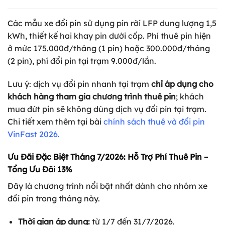
Các mẫu xe đổi pin sử dụng pin rời LFP dung lượng 1,5
kWh, thiết kế hai khay pin dưới cốp. Phí thuê pin hiện
ở mức 175.000đ/tháng (1 pin) hoặc 300.000đ/tháng
(2 pin), phí đổi pin tại trạm 9.000đ/lần.
Lưu ý: dịch vụ đổi pin nhanh tại trạm
chỉ áp dụng cho
khách hàng tham gia chương trình thuê pin
; khách
mua đứt pin sẽ không dùng dịch vụ đổi pin tại trạm.
Chi tiết xem thêm tại bài
chính sách thuê và đổi pin
VinFast 2026
.
Ưu Đãi Đặc Biệt Tháng 7/2026: Hỗ Trợ Phí Thuê Pin –
Tổng Ưu Đãi 13%
Đây là chương trình nổi bật nhất dành cho nhóm xe
đổi pin trong tháng này.
Thời gian áp dụng:
từ 1/7 đến 31/7/2026.