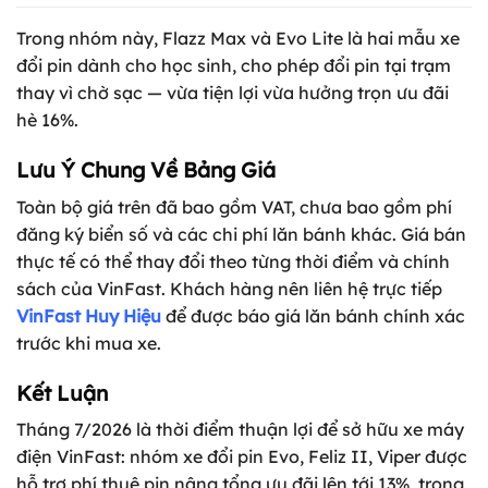
Trong nhóm này, Flazz Max và Evo Lite là hai mẫu xe
đổi pin dành cho học sinh, cho phép đổi pin tại trạm
thay vì chờ sạc — vừa tiện lợi vừa hưởng trọn ưu đãi
hè 16%.
Lưu Ý Chung Về Bảng Giá
Toàn bộ giá trên đã bao gồm VAT, chưa bao gồm phí
đăng ký biển số và các chi phí lăn bánh khác. Giá bán
thực tế có thể thay đổi theo từng thời điểm và chính
sách của VinFast. Khách hàng nên liên hệ trực tiếp
VinFast Huy Hiệu
để được báo giá lăn bánh chính xác
trước khi mua xe.
Kết Luận
Tháng 7/2026 là thời điểm thuận lợi để sở hữu xe máy
điện VinFast: nhóm xe đổi pin Evo, Feliz II, Viper được
hỗ trợ phí thuê pin nâng tổng ưu đãi lên tới 13%, trong