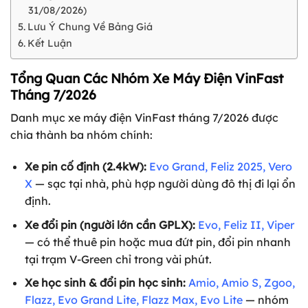
31/08/2026)
Lưu Ý Chung Về Bảng Giá
Kết Luận
Tổng Quan Các Nhóm Xe Máy Điện VinFast
Tháng 7/2026
Danh mục xe máy điện VinFast tháng 7/2026 được
chia thành ba nhóm chính:
Xe pin cố định (2.4kW):
Evo Grand, Feliz 2025, Vero
X
— sạc tại nhà, phù hợp người dùng đô thị đi lại ổn
định.
Xe đổi pin (người lớn cần GPLX):
Evo, Feliz II, Viper
— có thể thuê pin hoặc mua đứt pin, đổi pin nhanh
tại trạm V-Green chỉ trong vài phút.
Xe học sinh & đổi pin học sinh:
Amio, Amio S, Zgoo,
Flazz, Evo Grand Lite, Flazz Max, Evo Lite
— nhóm