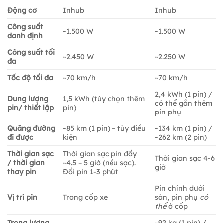
Động cơ
Inhub
Inhub
Công suất
~1.500 W
~1.500 W
danh định
Công suất tối
~2.450 W
~2.250 W
đa
Tốc độ tối đa
~70 km/h
~70 km/h
2,4 kWh (1 pin) /
Dung lượng
1,5 kWh (tùy chọn thêm
có thể gắn thêm
pin/ thiết lập
pin)
pin phụ
Quãng đường
~85 km (1 pin) – tùy điều
~134 km (1 pin) /
đi được
kiện
~262 km (2 pin)
Thời gian sạc
Thời gian sạc pin đầy
Thời gian sạc 4-6
/ thời gian
~4.5 – 5 giờ (nếu sạc).
giờ
thay pin
Đổi pin 1-3 phút
Pin chính dưới
Vị trí pin
Trong cốp xe
sàn, pin phụ
có
thể
ở cốp
Trọng lượng
~92 kg (1 pin) /