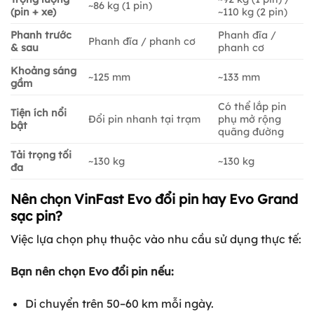
~86 kg (1 pin)
(pin + xe)
~110 kg (2 pin)
Phanh trước
Phanh đĩa /
Phanh đĩa / phanh cơ
& sau
phanh cơ
Khoảng sáng
~125 mm
~133 mm
gầm
Có thể lắp pin
Tiện ích nổi
Đổi pin nhanh tại trạm
phụ mở rộng
bật
quãng đường
Tải trọng tối
~130 kg
~130 kg
đa
Nên chọn VinFast Evo đổi pin hay Evo Grand
sạc pin?
Việc lựa chọn phụ thuộc vào nhu cầu sử dụng thực tế:
Bạn nên chọn Evo đổi pin nếu:
Di chuyển trên 50–60 km mỗi ngày.