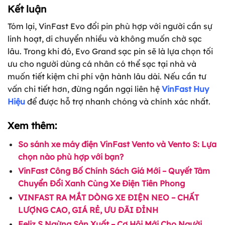
Kết luận
Tóm lại, VinFast Evo đổi pin phù hợp với người cần sự
linh hoạt, di chuyển nhiều và không muốn chờ sạc
lâu. Trong khi đó, Evo Grand sạc pin sẽ là lựa chọn tối
ưu cho người dùng cá nhân có thể sạc tại nhà và
muốn tiết kiệm chi phí vận hành lâu dài. Nếu cần tư
vấn chi tiết hơn, đừng ngần ngại liên hệ
VinFast Huy
Hiệu
để được hỗ trợ nhanh chóng và chính xác nhất.
Xem thêm:
So sánh xe máy điện VinFast Vento và Vento S: Lựa
chọn nào phù hợp với bạn?
VinFast Công Bố Chính Sách Giá Mới – Quyết Tâm
Chuyển Đổi Xanh Cùng Xe Điện Tiên Phong
VINFAST RA MẮT DÒNG XE ĐIỆN NEO – CHẤT
LƯỢNG CAO, GIÁ RẺ, ƯU ĐÃI ĐỈNH
Feliz S Ngừng Sản Xuất – Cơ Hội Mới Cho Người