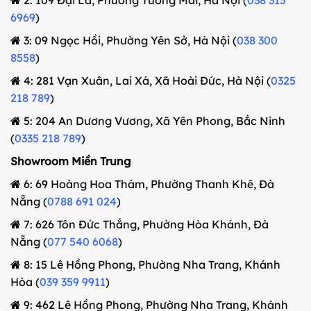
6969
)
3: 09 Ngọc Hồi, Phường Yên Sở, Hà Nội (
038 300
8558
)
4: 281 Vạn Xuân, Lai Xá, Xã Hoài Đức, Hà Nội (
0325
218 789
)
5: 204 An Dương Vương, Xã Yên Phong, Bắc Ninh
(
0335 218 789
)
Showroom Miền Trung
6: 69 Hoàng Hoa Thám, Phường Thanh Khê, Đà
Nẵng (
0788 691 024
)
7: 626 Tôn Đức Thắng, Phường Hòa Khánh, Đà
Nẵng (
077 540 6068
)
8: 15 Lê Hồng Phong, Phường Nha Trang, Khánh
Hòa (
039 359 9911
)
9: 462 Lê Hồng Phong, Phường Nha Trang, Khánh