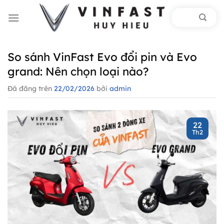
Chuyển
đến
nội
dung
So sánh VinFast Evo đổi pin và Evo
grand: Nên chọn loại nào?
Đã đăng trên
22/02/2026
bởi
admin
22
Th2