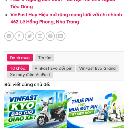
Tiêu Dùng
VinFast Huy Hiệu mở rộng mạng lưới với chi nhánh
462 Lê Hồng Phong, Nha Trang
Danh mục:
Tin tức
Từ khóa:
VinFast Evo đổi pin
VinFast Evo Grand
Xe máy điện VinFast
Bài viết cùng chủ đề: