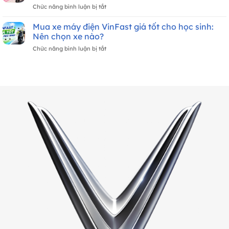
Máy
Sinh
ở
Chức năng bình luận bị tắt
Grand
Điện
VinFast
Lite
VinFast
Zgoo
Mua xe máy điện VinFast giá tốt cho học sinh:
Và
Mới
–
Evo
Nên chọn xe nào?
Nhất
Mẫu
Lite
Tháng
ở
Chức năng bình luận bị tắt
Xe
Đổi
8/2026
Mua
Điện
Pin:
xe
Lý
Nên
máy
Tưởng
Chọn
điện
Cho
Xe
VinFast
Học
Nào?
giá
Sinh
tốt
Nữ
cho
học
sinh:
Nên
chọn
xe
nào?