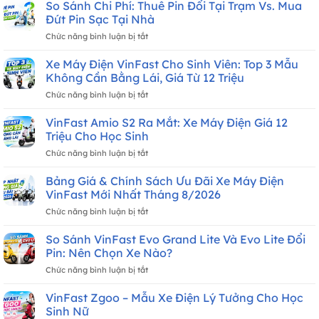
Kyo
So Sánh Chi Phí: Thuê Pin Đổi Tại Trạm Vs. Mua
Bao
Đứt Pin Sạc Tại Nhà
Giờ
ở
Chức năng bình luận bị tắt
Giao
So
Xe?
Sánh
Xe Máy Điện VinFast Cho Sinh Viên: Top 3 Mẫu
Lịch
Chi
Nhận
Không Cần Bằng Lái, Giá Từ 12 Triệu
Phí:
Xe
ở
Chức năng bình luận bị tắt
Thuê
Tháng
Xe
Pin
8/2026
Máy
VinFast Amio S2 Ra Mắt: Xe Máy Điện Giá 12
Đổi
Mới
Điện
Tại
Triệu Cho Học Sinh
Nhất
VinFast
Trạm
ở
Chức năng bình luận bị tắt
Cho
Vs.
VinFast
Sinh
Mua
Amio
Bảng Giá & Chính Sách Ưu Đãi Xe Máy Điện
Viên:
Đứt
S2
Top
VinFast Mới Nhất Tháng 8/2026
Pin
Ra
3
Sạc
ở
Chức năng bình luận bị tắt
Mắt:
Mẫu
Tại
Bảng
Xe
Không
Nhà
Giá
So Sánh VinFast Evo Grand Lite Và Evo Lite Đổi
Máy
Cần
&
Điện
Pin: Nên Chọn Xe Nào?
Bằng
Chính
Giá
Lái,
ở
Chức năng bình luận bị tắt
Sách
12
Giá
So
Ưu
Triệu
Từ
Sánh
VinFast Zgoo – Mẫu Xe Điện Lý Tưởng Cho Học
Đãi
Cho
12
VinFast
Xe
Sinh Nữ
Học
Triệu
Evo