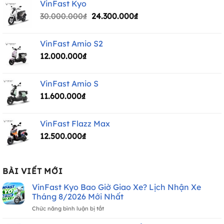
VinFast Kyo
40.000.000₫.
là:
Giá
Giá
30.000.000
₫
24.300.000
₫
33.600.000₫.
gốc
hiện
là:
tại
VinFast Amio S2
30.000.000₫.
là:
12.000.000
₫
24.300.000₫.
VinFast Amio S
11.600.000
₫
VinFast Flazz Max
12.500.000
₫
BÀI VIẾT MỚI
VinFast Kyo Bao Giờ Giao Xe? Lịch Nhận Xe
Tháng 8/2026 Mới Nhất
ở
Chức năng bình luận bị tắt
VinFast