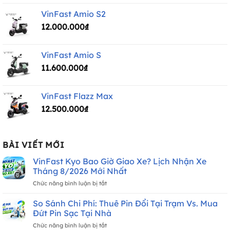
là:
tại
VinFast Amio S2
30.000.000₫.
là:
12.000.000
₫
24.300.000₫.
VinFast Amio S
11.600.000
₫
VinFast Flazz Max
12.500.000
₫
BÀI VIẾT MỚI
VinFast Kyo Bao Giờ Giao Xe? Lịch Nhận Xe
Tháng 8/2026 Mới Nhất
ở
Chức năng bình luận bị tắt
VinFast
Kyo
So Sánh Chi Phí: Thuê Pin Đổi Tại Trạm Vs. Mua
Bao
Đứt Pin Sạc Tại Nhà
Giờ
ở
Chức năng bình luận bị tắt
Giao