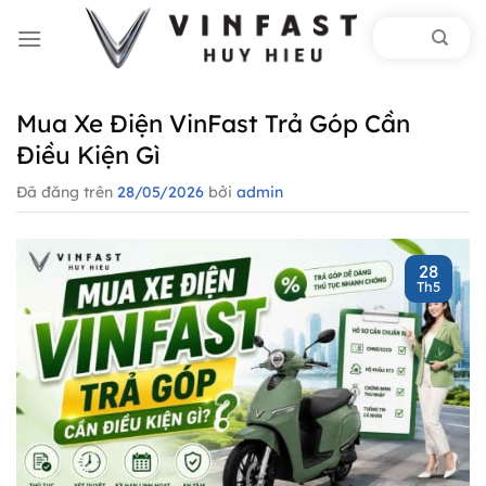
Chuyển
đến
nội
dung
Mua Xe Điện VinFast Trả Góp Cần
Điều Kiện Gì
Đã đăng trên
28/05/2026
bởi
admin
28
Th5