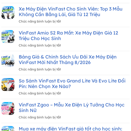
So
Xe?
Sánh
Xe Máy Điện VinFast Cho Sinh Viên: Top 3 Mẫu
Lịch
Chi
Nhận
Không Cần Bằng Lái, Giá Từ 12 Triệu
Phí:
Xe
ở
Chức năng bình luận bị tắt
Thuê
Tháng
Xe
Pin
8/2026
Máy
VinFast Amio S2 Ra Mắt: Xe Máy Điện Giá 12
Đổi
Mới
Điện
Tại
Triệu Cho Học Sinh
Nhất
VinFast
Trạm
ở
Chức năng bình luận bị tắt
Cho
Vs.
VinFast
Sinh
Mua
Amio
Bảng Giá & Chính Sách Ưu Đãi Xe Máy Điện
Viên:
Đứt
S2
Top
VinFast Mới Nhất Tháng 8/2026
Pin
Ra
3
Sạc
ở
Chức năng bình luận bị tắt
Mắt:
Mẫu
Tại
Bảng
Xe
Không
Nhà
Giá
So Sánh VinFast Evo Grand Lite Và Evo Lite Đổi
Máy
Cần
&
Điện
Pin: Nên Chọn Xe Nào?
Bằng
Chính
Giá
Lái,
ở
Chức năng bình luận bị tắt
Sách
12
Giá
So
Ưu
Triệu
Từ
Sánh
VinFast Zgoo – Mẫu Xe Điện Lý Tưởng Cho Học
Đãi
Cho
12
VinFast
Xe
Sinh Nữ
Học
Triệu
Evo
Máy
Sinh
ở
Chức năng bình luận bị tắt
Grand
Điện
VinFast
Lite
VinFast
Zgoo
Mua xe máy điện VinFast giá tốt cho học sinh:
Và
Mới