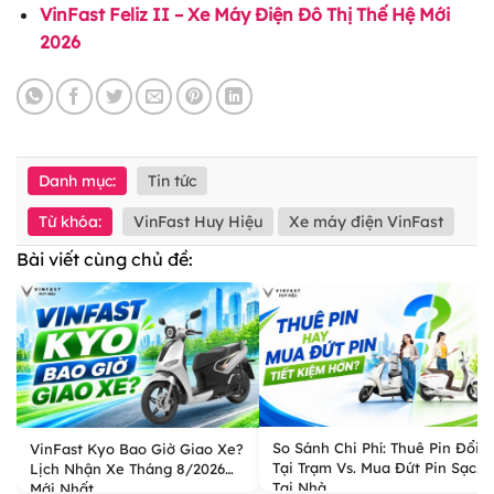
VinFast Feliz II – Xe Máy Điện Đô Thị Thế Hệ Mới
2026
Danh mục:
Tin tức
Từ khóa:
VinFast Huy Hiệu
Xe máy điện VinFast
Bài viết cùng chủ đề:
So Sánh Chi Phí: Thuê Pin Đổi
VinFast Kyo Bao Giờ Giao Xe?
Tại Trạm Vs. Mua Đứt Pin Sạc
Lịch Nhận Xe Tháng 8/2026
Tại Nhà
Mới Nhất