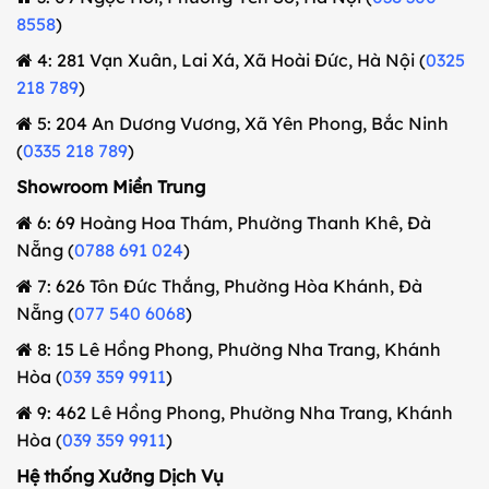
8558
)
4: 281 Vạn Xuân, Lai Xá, Xã Hoài Đức, Hà Nội (
0325
218 789
)
5: 204 An Dương Vương, Xã Yên Phong, Bắc Ninh
(
0335 218 789
)
Showroom Miền Trung
6: 69 Hoàng Hoa Thám, Phường Thanh Khê, Đà
Nẵng (
0788 691 024
)
7: 626 Tôn Đức Thắng, Phường Hòa Khánh, Đà
Nẵng (
077 540 6068
)
8: 15 Lê Hồng Phong, Phường Nha Trang, Khánh
Hòa (
039 359 9911
)
9: 462 Lê Hồng Phong, Phường Nha Trang, Khánh
Hòa (
039 359 9911
)
Hệ thống Xưởng Dịch Vụ